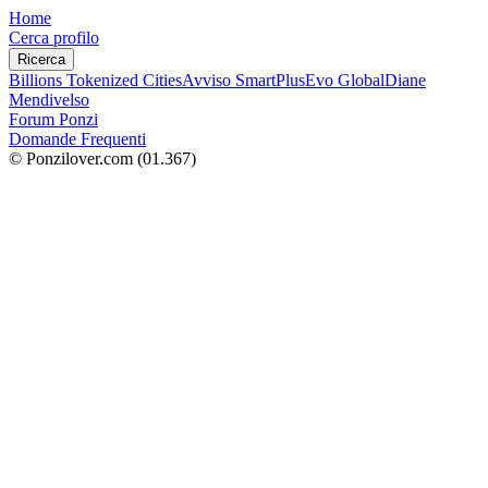
Home
Cerca profilo
Ricerca
Billions Tokenized Cities
Avviso SmartPlus
Evo Global
Diane
Mendivelso
Forum Ponzi
Domande Frequenti
© Ponzilover.com
(01.367)