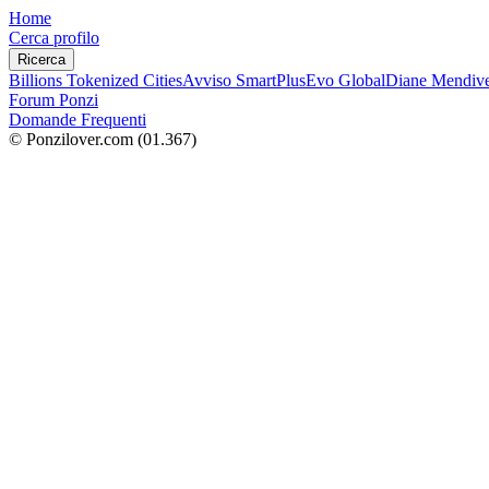
Home
Cerca profilo
Ricerca
Billions Tokenized Cities
Avviso SmartPlus
Evo Global
Diane Mendive
Forum Ponzi
Domande Frequenti
© Ponzilover.com
(01.367)