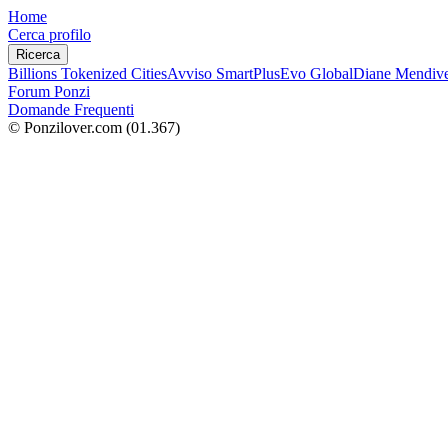
Home
Cerca profilo
Ricerca
Billions Tokenized Cities
Avviso SmartPlus
Evo Global
Diane Mendive
Forum Ponzi
Domande Frequenti
© Ponzilover.com
(01.367)