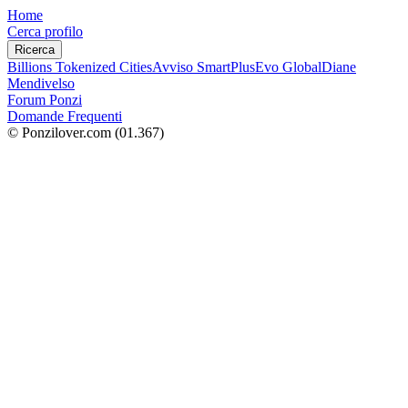
Home
Cerca profilo
Ricerca
Billions Tokenized Cities
Avviso SmartPlus
Evo Global
Diane
Mendivelso
Forum Ponzi
Domande Frequenti
© Ponzilover.com
(01.367)