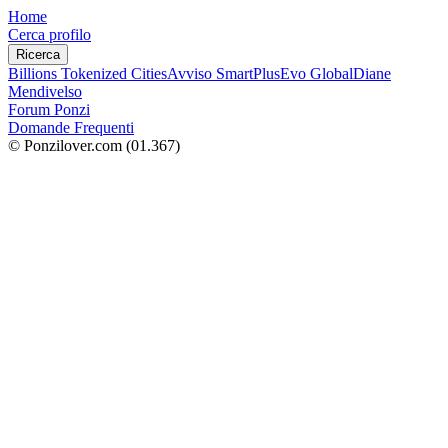
Home
Cerca profilo
Ricerca
Billions Tokenized Cities
Avviso SmartPlus
Evo Global
Diane
Mendivelso
Forum Ponzi
Domande Frequenti
© Ponzilover.com
(01.367)