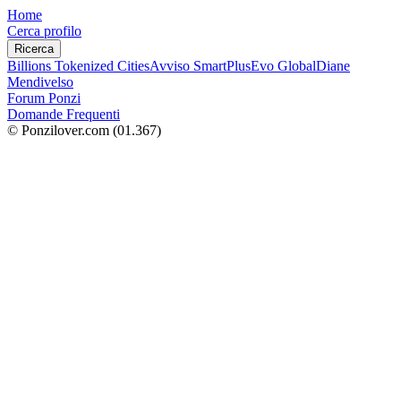
Home
Cerca profilo
Ricerca
Billions Tokenized Cities
Avviso SmartPlus
Evo Global
Diane
Mendivelso
Forum Ponzi
Domande Frequenti
© Ponzilover.com
(01.367)