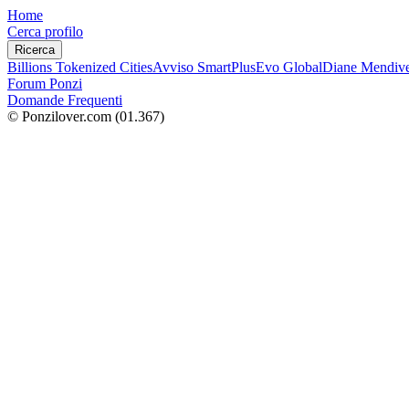
Home
Cerca profilo
Ricerca
Billions Tokenized Cities
Avviso SmartPlus
Evo Global
Diane Mendive
Forum Ponzi
Domande Frequenti
© Ponzilover.com
(01.367)