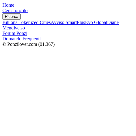
Home
Cerca profilo
Ricerca
Billions Tokenized Cities
Avviso SmartPlus
Evo Global
Diane
Mendivelso
Forum Ponzi
Domande Frequenti
© Ponzilover.com
(01.367)