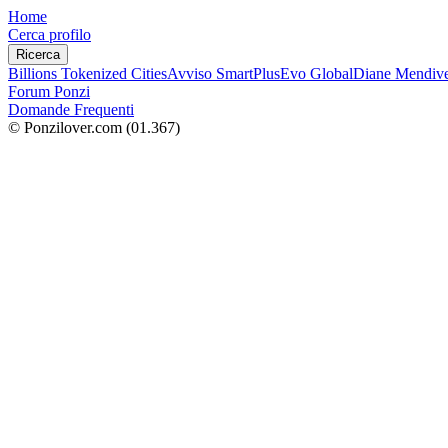
Home
Cerca profilo
Ricerca
Billions Tokenized Cities
Avviso SmartPlus
Evo Global
Diane Mendive
Forum Ponzi
Domande Frequenti
© Ponzilover.com
(01.367)