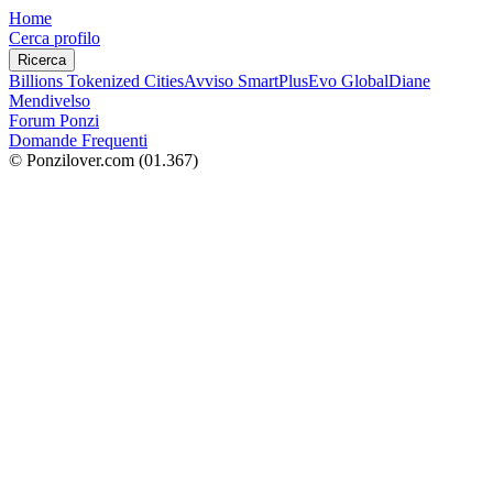
Home
Cerca profilo
Ricerca
Billions Tokenized Cities
Avviso SmartPlus
Evo Global
Diane
Mendivelso
Forum Ponzi
Domande Frequenti
© Ponzilover.com
(01.367)