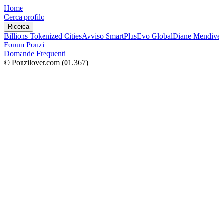
Home
Cerca profilo
Ricerca
Billions Tokenized Cities
Avviso SmartPlus
Evo Global
Diane Mendive
Forum Ponzi
Domande Frequenti
© Ponzilover.com
(01.367)