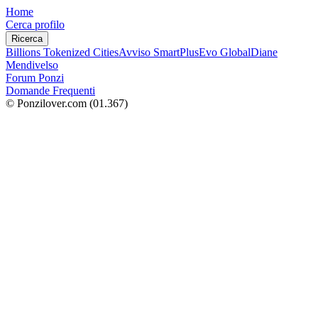
Home
Cerca profilo
Ricerca
Billions Tokenized Cities
Avviso SmartPlus
Evo Global
Diane
Mendivelso
Forum Ponzi
Domande Frequenti
© Ponzilover.com
(01.367)