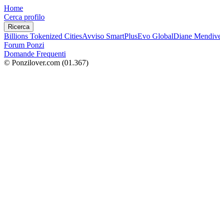
Home
Cerca profilo
Ricerca
Billions Tokenized Cities
Avviso SmartPlus
Evo Global
Diane Mendive
Forum Ponzi
Domande Frequenti
© Ponzilover.com
(01.367)