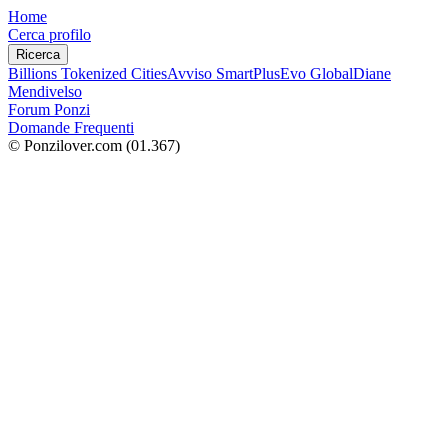
Home
Cerca profilo
Ricerca
Billions Tokenized Cities
Avviso SmartPlus
Evo Global
Diane
Mendivelso
Forum Ponzi
Domande Frequenti
© Ponzilover.com
(01.367)