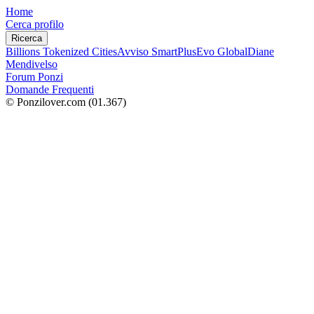
Home
Cerca profilo
Ricerca
Billions Tokenized Cities
Avviso SmartPlus
Evo Global
Diane
Mendivelso
Forum Ponzi
Domande Frequenti
© Ponzilover.com
(01.367)