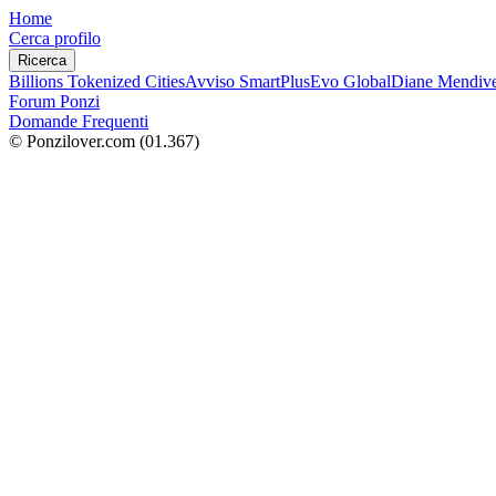
Home
Cerca profilo
Ricerca
Billions Tokenized Cities
Avviso SmartPlus
Evo Global
Diane Mendive
Forum Ponzi
Domande Frequenti
© Ponzilover.com
(01.367)