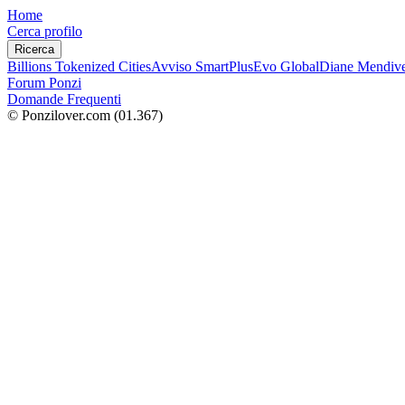
Home
Cerca profilo
Ricerca
Billions Tokenized Cities
Avviso SmartPlus
Evo Global
Diane Mendive
Forum Ponzi
Domande Frequenti
© Ponzilover.com
(01.367)