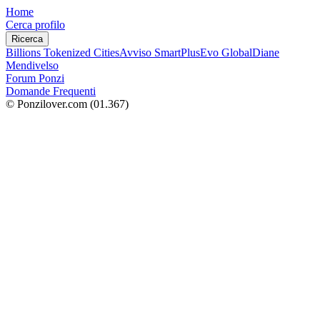
Home
Cerca profilo
Ricerca
Billions Tokenized Cities
Avviso SmartPlus
Evo Global
Diane
Mendivelso
Forum Ponzi
Domande Frequenti
© Ponzilover.com
(01.367)