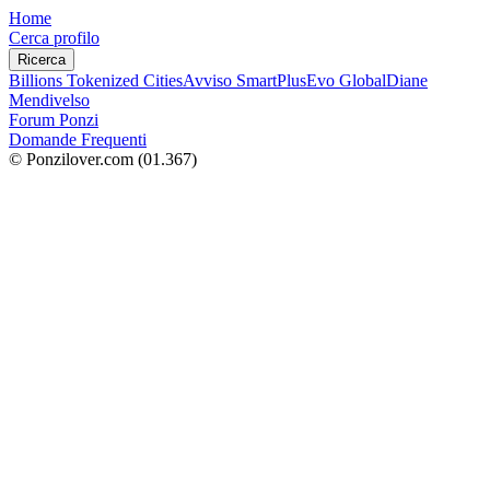
Home
Cerca profilo
Ricerca
Billions Tokenized Cities
Avviso SmartPlus
Evo Global
Diane
Mendivelso
Forum Ponzi
Domande Frequenti
© Ponzilover.com
(01.367)