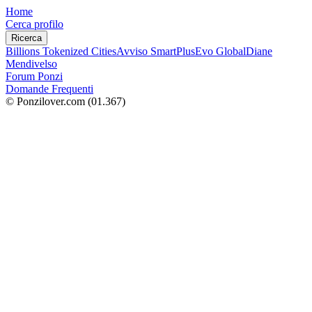
Home
Cerca profilo
Ricerca
Billions Tokenized Cities
Avviso SmartPlus
Evo Global
Diane
Mendivelso
Forum Ponzi
Domande Frequenti
© Ponzilover.com
(01.367)