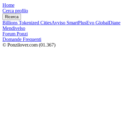
Home
Cerca profilo
Ricerca
Billions Tokenized Cities
Avviso SmartPlus
Evo Global
Diane
Mendivelso
Forum Ponzi
Domande Frequenti
© Ponzilover.com
(01.367)