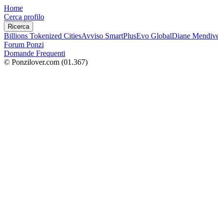
Home
Cerca profilo
Ricerca
Billions Tokenized Cities
Avviso SmartPlus
Evo Global
Diane Mendive
Forum Ponzi
Domande Frequenti
© Ponzilover.com
(01.367)