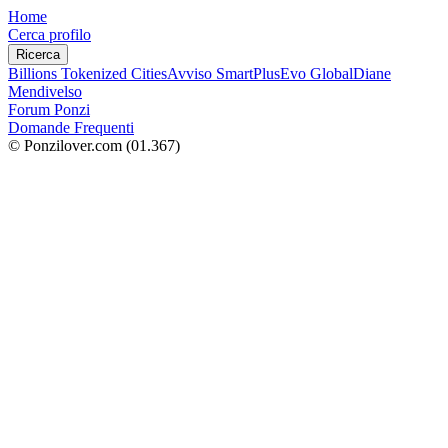
Home
Cerca profilo
Ricerca
Billions Tokenized Cities
Avviso SmartPlus
Evo Global
Diane
Mendivelso
Forum Ponzi
Domande Frequenti
© Ponzilover.com
(01.367)