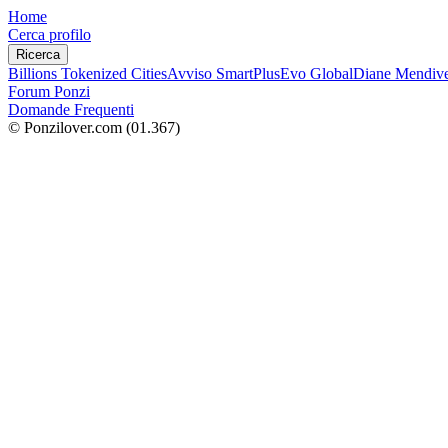
Home
Cerca profilo
Ricerca
Billions Tokenized Cities
Avviso SmartPlus
Evo Global
Diane Mendive
Forum Ponzi
Domande Frequenti
© Ponzilover.com
(01.367)