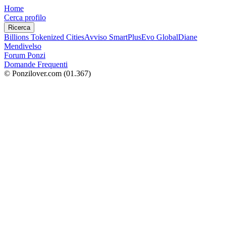
Home
Cerca profilo
Ricerca
Billions Tokenized Cities
Avviso SmartPlus
Evo Global
Diane
Mendivelso
Forum Ponzi
Domande Frequenti
© Ponzilover.com
(01.367)