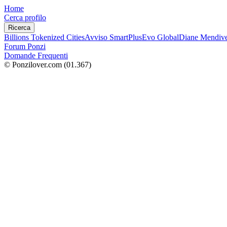
Home
Cerca profilo
Ricerca
Billions Tokenized Cities
Avviso SmartPlus
Evo Global
Diane Mendive
Forum Ponzi
Domande Frequenti
© Ponzilover.com
(01.367)