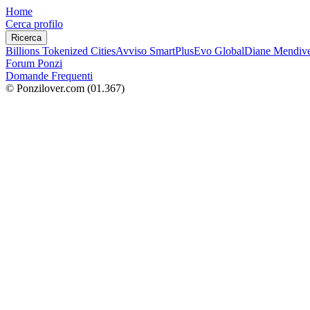
Home
Cerca profilo
Ricerca
Billions Tokenized Cities
Avviso SmartPlus
Evo Global
Diane Mendive
Forum Ponzi
Domande Frequenti
© Ponzilover.com
(01.367)