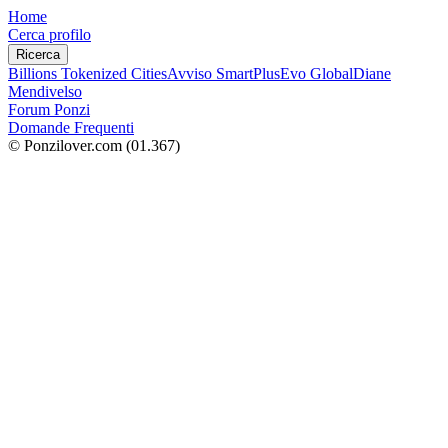
Home
Cerca profilo
Ricerca
Billions Tokenized Cities
Avviso SmartPlus
Evo Global
Diane
Mendivelso
Forum Ponzi
Domande Frequenti
© Ponzilover.com
(01.367)