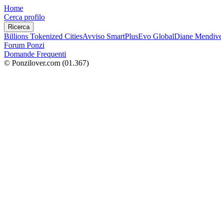
Home
Cerca profilo
Ricerca
Billions Tokenized Cities
Avviso SmartPlus
Evo Global
Diane Mendive
Forum Ponzi
Domande Frequenti
© Ponzilover.com
(01.367)