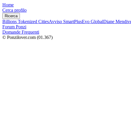
Home
Cerca profilo
Ricerca
Billions Tokenized Cities
Avviso SmartPlus
Evo Global
Diane Mendive
Forum Ponzi
Domande Frequenti
© Ponzilover.com
(01.367)