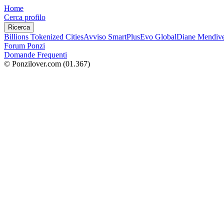
Home
Cerca profilo
Ricerca
Billions Tokenized Cities
Avviso SmartPlus
Evo Global
Diane Mendive
Forum Ponzi
Domande Frequenti
© Ponzilover.com
(01.367)