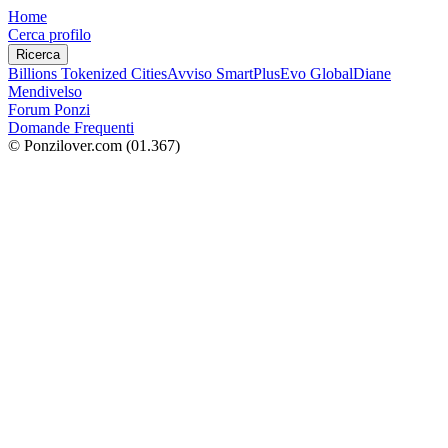
Home
Cerca profilo
Ricerca
Billions Tokenized Cities
Avviso SmartPlus
Evo Global
Diane
Mendivelso
Forum Ponzi
Domande Frequenti
© Ponzilover.com
(01.367)