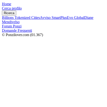
Home
Cerca profilo
Ricerca
Billions Tokenized Cities
Avviso SmartPlus
Evo Global
Diane
Mendivelso
Forum Ponzi
Domande Frequenti
© Ponzilover.com
(01.367)