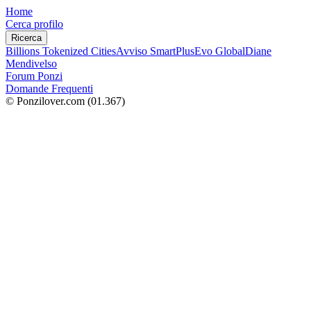
Home
Cerca profilo
Ricerca
Billions Tokenized Cities
Avviso SmartPlus
Evo Global
Diane
Mendivelso
Forum Ponzi
Domande Frequenti
© Ponzilover.com
(01.367)