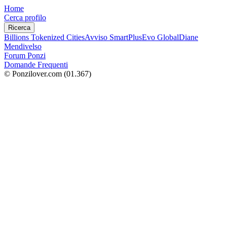
Home
Cerca profilo
Ricerca
Billions Tokenized Cities
Avviso SmartPlus
Evo Global
Diane
Mendivelso
Forum Ponzi
Domande Frequenti
© Ponzilover.com
(01.367)