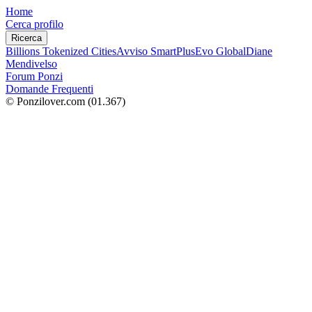
Home
Cerca profilo
Ricerca
Billions Tokenized Cities
Avviso SmartPlus
Evo Global
Diane
Mendivelso
Forum Ponzi
Domande Frequenti
© Ponzilover.com
(01.367)