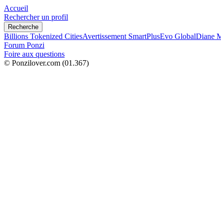
Accueil
Rechercher un profil
Recherche
Billions Tokenized Cities
Avertissement SmartPlus
Evo Global
Diane M
Forum Ponzi
Foire aux questions
© Ponzilover.com
(01.367)