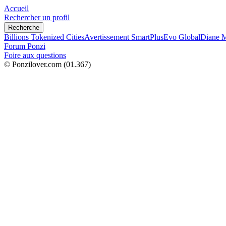
Accueil
Rechercher un profil
Recherche
Billions Tokenized Cities
Avertissement SmartPlus
Evo Global
Diane M
Forum Ponzi
Foire aux questions
© Ponzilover.com
(01.367)