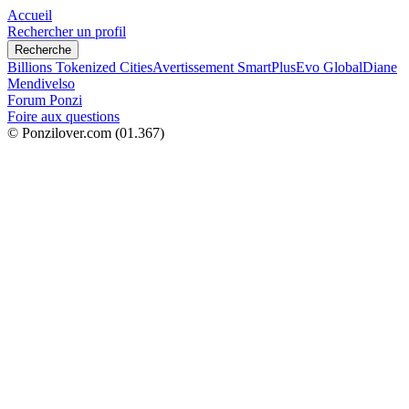
Accueil
Rechercher un profil
Recherche
Billions Tokenized Cities
Avertissement SmartPlus
Evo Global
Diane
Mendivelso
Forum Ponzi
Foire aux questions
© Ponzilover.com
(01.367)