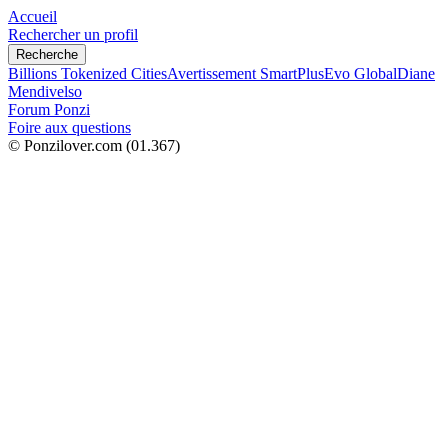
Accueil
Rechercher un profil
Recherche
Billions Tokenized Cities
Avertissement SmartPlus
Evo Global
Diane
Mendivelso
Forum Ponzi
Foire aux questions
© Ponzilover.com
(01.367)