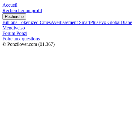
Accueil
Rechercher un profil
Recherche
Billions Tokenized Cities
Avertissement SmartPlus
Evo Global
Diane
Mendivelso
Forum Ponzi
Foire aux questions
© Ponzilover.com
(01.367)