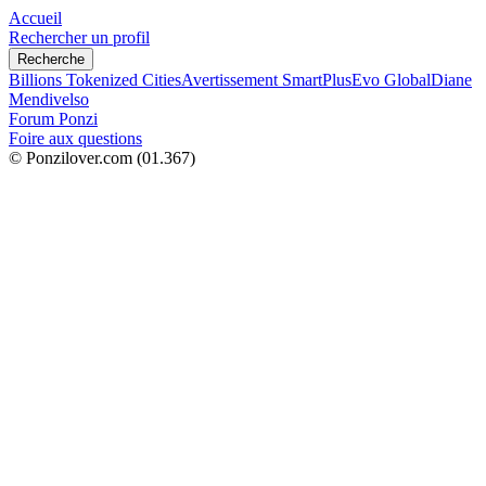
Accueil
Rechercher un profil
Recherche
Billions Tokenized Cities
Avertissement SmartPlus
Evo Global
Diane
Mendivelso
Forum Ponzi
Foire aux questions
© Ponzilover.com
(01.367)