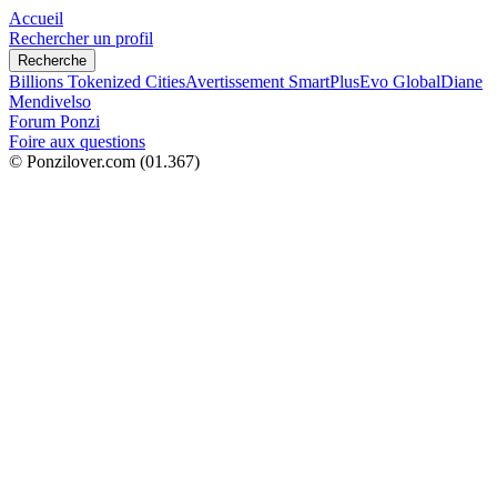
Accueil
Rechercher un profil
Recherche
Billions Tokenized Cities
Avertissement SmartPlus
Evo Global
Diane
Mendivelso
Forum Ponzi
Foire aux questions
© Ponzilover.com
(01.367)