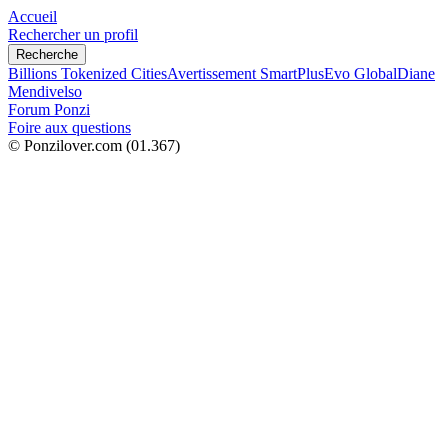
Accueil
Rechercher un profil
Recherche
Billions Tokenized Cities
Avertissement SmartPlus
Evo Global
Diane
Mendivelso
Forum Ponzi
Foire aux questions
© Ponzilover.com
(01.367)