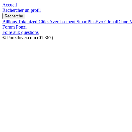
Accueil
Rechercher un profil
Recherche
Billions Tokenized Cities
Avertissement SmartPlus
Evo Global
Diane M
Forum Ponzi
Foire aux questions
© Ponzilover.com
(01.367)