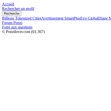
Accueil
Rechercher un profil
Recherche
Billions Tokenized Cities
Avertissement SmartPlus
Evo Global
Diane M
Forum Ponzi
Foire aux questions
© Ponzilover.com
(01.367)