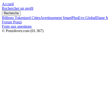
Accueil
Rechercher un profil
Recherche
Billions Tokenized Cities
Avertissement SmartPlus
Evo Global
Diane M
Forum Ponzi
Foire aux questions
© Ponzilover.com
(01.367)