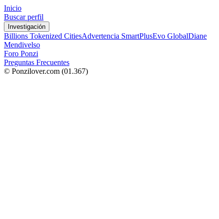
Inicio
Buscar perfil
Investigación
Billions Tokenized Cities
Advertencia SmartPlus
Evo Global
Diane
Mendivelso
Foro Ponzi
Preguntas Frecuentes
© Ponzilover.com
(01.367)