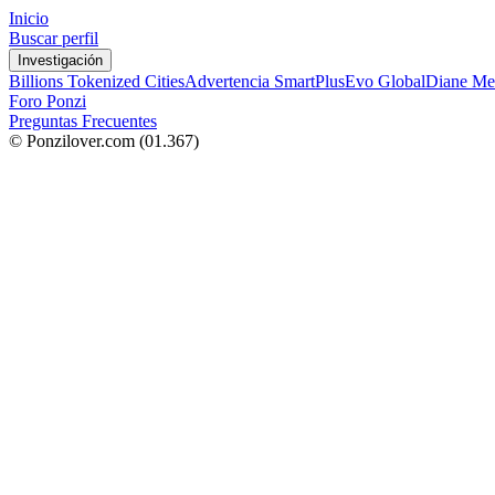
Inicio
Buscar perfil
Investigación
Billions Tokenized Cities
Advertencia SmartPlus
Evo Global
Diane Me
Foro Ponzi
Preguntas Frecuentes
© Ponzilover.com
(01.367)