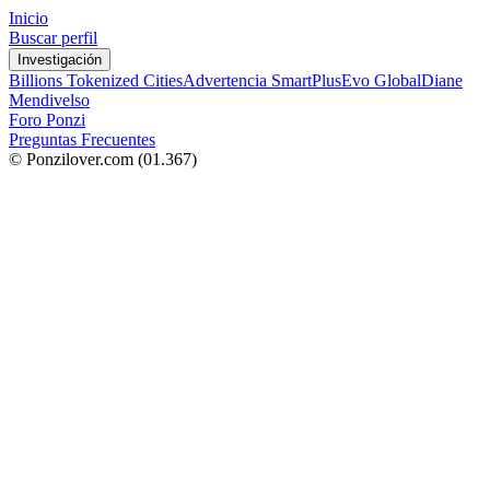
Inicio
Buscar perfil
Investigación
Billions Tokenized Cities
Advertencia SmartPlus
Evo Global
Diane
Mendivelso
Foro Ponzi
Preguntas Frecuentes
© Ponzilover.com
(01.367)